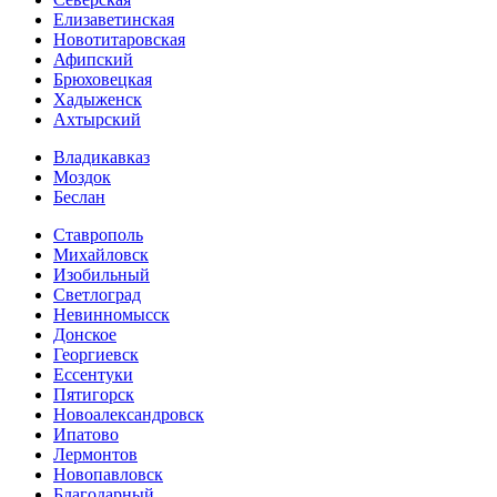
Елизаветинская
Новотитаровская
Афипский
Брюховецкая
Хадыженск
Ахтырский
Владикавказ
Моздок
Беслан
Ставрополь
Михайловск
Изобильный
Светлоград
Невинномысск
Донское
Георгиевск
Ессентуки
Пятигорск
Новоалександровск
Ипатово
Лермонтов
Новопавловск
Благодарный