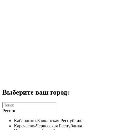
Комплекты домофонов
СКУД
Домофоны CTV
Портфолио
Услуги
Акции
Калькулятор
Контакты
Заказать звонок
Выберите ваш город:
Регион
Кабардино-Балкарская Республика
Карачаево-Черкесская Республика