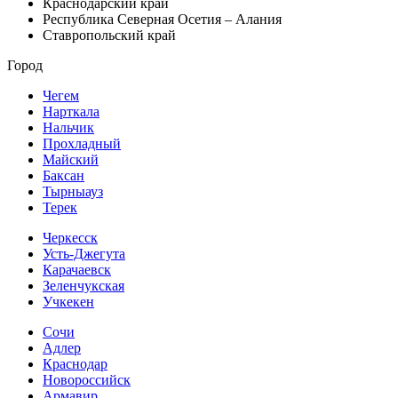
Краснодарский край
Республика Северная Осетия – Алания
Ставропольский край
Город
Чегем
Нарткала
Нальчик
Прохладный
Майский
Баксан
Тырныауз
Терек
Черкесск
Усть-Джегута
Карачаевск
Зеленчукская
Учкекен
Сочи
Адлер
Краснодар
Новороссийск
Армавир