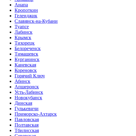
Анапа
Кропоткин
Геленджик
Славянск-на-Кубани
Туапсе
Лабинск
Крымск
Тихорецк
Белореченск
Тимашевск
Курганинск
Каневская
Кореновск
Горячий Ключ
Абинск
Апшеронск
Усть-Лабинск
Новокубанск
Динская
Гулькевичи
Приморско-Ахтарск
Павловская
Полтавская
Тбилисская
Северская